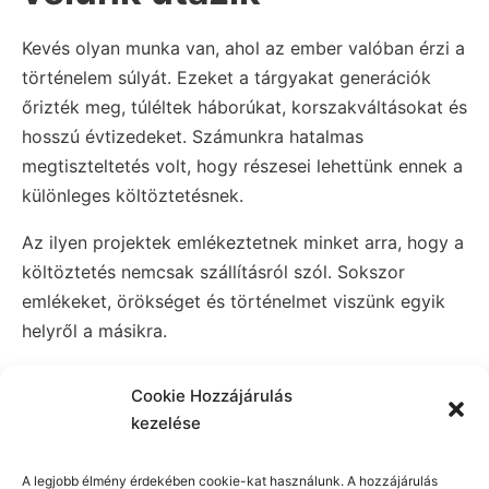
Kevés olyan munka van, ahol az ember valóban érzi a
történelem súlyát. Ezeket a tárgyakat generációk
őrizték meg, túléltek háborúkat, korszakváltásokat és
hosszú évtizedeket. Számunkra hatalmas
megtiszteltetés volt, hogy részesei lehettünk ennek a
különleges költöztetésnek.
Az ilyen projektek emlékeztetnek minket arra, hogy a
költöztetés nemcsak szállításról szól. Sokszor
emlékeket, örökséget és történelmet viszünk egyik
helyről a másikra.
Profi költöztetés
Cookie Hozzájárulás
kezelése
különleges értékekhez
A legjobb élmény érdekében cookie-kat használunk. A hozzájárulás