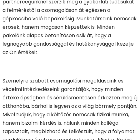
partnercégünknél szerzik meg a gyakorlati tudásukat
a felméréstől a csomagoláson át egészen a
gépkocsiba való bepakolásig. Munkatársaink nemcsak
erősek, hanem magasan képzettek is. Minden
pakolónk alapos betanításon esik át, hogy a
legnagyobb gondossággal és hatékonysággal kezelje
az Ön értékeit.
Személyre szabott csomagolási megoldásaink és
védelmi intézkedéseink garantálják, hogy minden
értéke épségben és sérülésmentesen érkezzen meg új
otthonába, bárhol is legyen az a világ bármely pontján.
Mivel tudjuk, hogy a költözés nemcsak fizikai munka,
hanem bizalmi kérdés is, nálunk minden kolléga
tapasztalt, megbízható és felkészült, hogy a folyamat
gördülékeny és stresszmentes legyen. Minden lépést