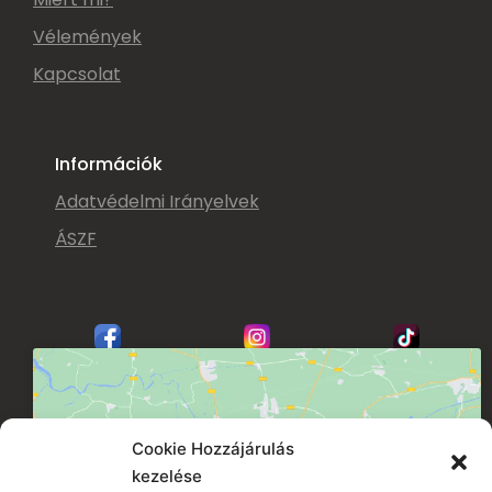
Szolgáltatásaink
Miért mi?
Vélemények
Kapcsolat
Információk
Adatvédelmi Irányelvek
ÁSZF
Cookie Hozzájárulás
kezelése